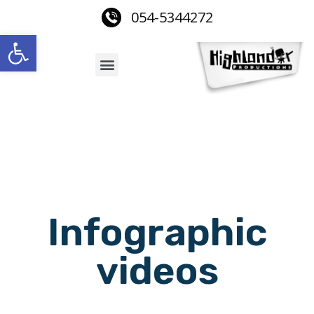
054-5344272
Open toolbar
Infographic
videos